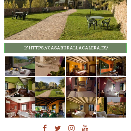
HTTPS://CASARURALLACALERA.ES/