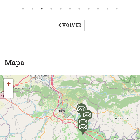
VOLVER
Mapa
+
−