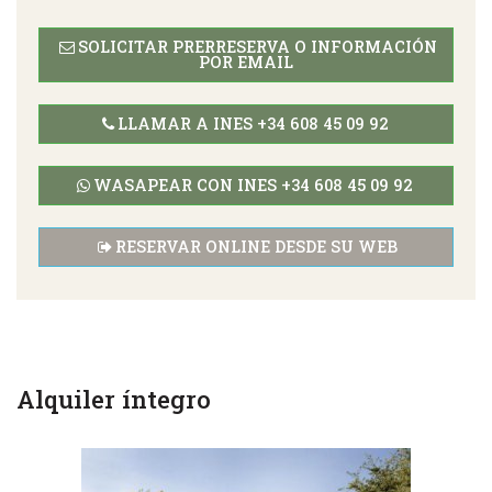
SOLICITAR PRERRESERVA O INFORMACIÓN
POR EMAIL
LLAMAR A INES
+34 608 45 09 92
WASAPEAR CON INES
+34 608 45 09 92
RESERVAR ONLINE DESDE SU WEB
Alquiler íntegro