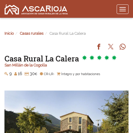
Togg
navi
Inicio
Casas rurales
Casa Rural La Calera
Casa Rural La Calera
San Millán de la Cogolla
9
16
30
€
CR-LR-
Íntegro y por habitaciones